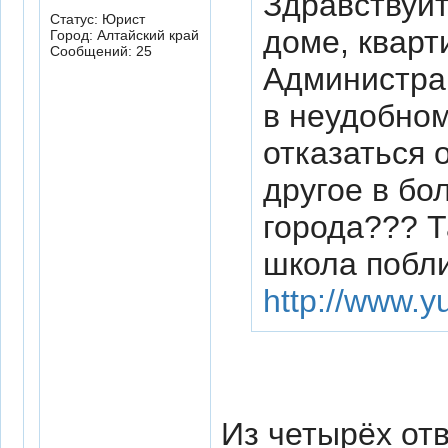
Здравствуй
Статус: Юрист
доме, кварт
Город: Алтайский край
Сообщений: 25
Администра
в неудобном
отказаться 
другое в бо
города??? Т
школа побл
http://www.y
Из четырёх от