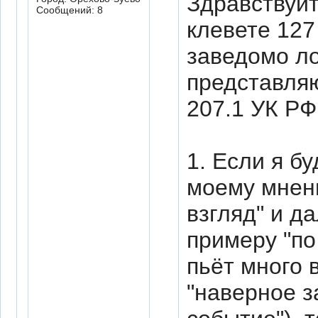
Здравствуйт
Сообщений: 8
клевете 127
заведомо л
представля
207.1 УК РФ
1. Если я бу
моему мнени
взгляд" и д
примеру "п
пьёт много 
"наверное з